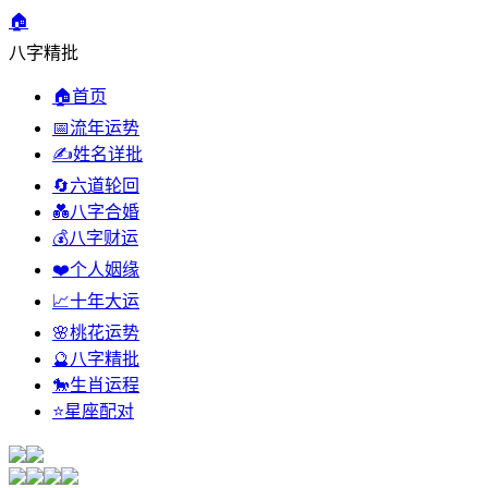
🏠
八字精批
🏠
首页
📅
流年运势
✍️
姓名详批
🔄
六道轮回
💑
八字合婚
💰
八字财运
❤️
个人姻缘
📈
十年大运
🌸
桃花运势
🔮
八字精批
🐎
生肖运程
⭐
星座配对