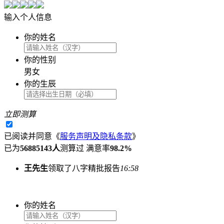
输入个人信息
你的姓名
你的性别
男
女
你的生辰
立即测算
已阅读并同意
《
服务声明及隐私条款
》
已为
56885143人
测算过 满意率
98.2%
王先生
领取了八字精批报告
16:58
你的姓名